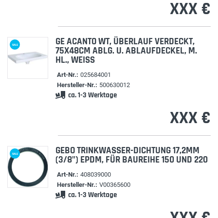
XXX €
GE ACANTO WT, ÜBERLAUF VERDECKT,
SALE
75X48CM ABLG. U. ABLAUFDECKEL, M.
HL., WEISS
Art-Nr.:
025684001
Hersteller-Nr.:
500630012
ca. 1-3 Werktage
XXX €
GEBO TRINKWASSER-DICHTUNG 17,2MM
SALE
(3/8") EPDM, FÜR BAUREIHE 150 UND 220
Art-Nr.:
408039000
Hersteller-Nr.:
V00365600
ca. 1-3 Werktage
XXX €