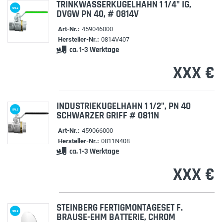
TRINKWASSERKUGELHAHN 1 1/4" IG,
SALE
DVGW PN 40, # 0814V
Art-Nr.:
459046000
Hersteller-Nr.:
0814V407
ca. 1-3 Werktage
XXX €
INDUSTRIEKUGELHAHN 1 1/2", PN 40
SALE
SCHWARZER GRIFF # 0811N
Art-Nr.:
459066000
Hersteller-Nr.:
0811N408
ca. 1-3 Werktage
XXX €
STEINBERG FERTIGMONTAGESET F.
SALE
BRAUSE-EHM BATTERIE, CHROM