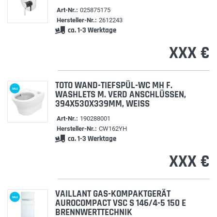
Art-Nr.:
025875175
Hersteller-Nr.:
2612243
ca. 1-3 Werktage
XXX €
TOTO WAND-TIEFSPÜL-WC MH F.
SALE
WASHLETS M. VERD ANSCHLÜSSEN,
394X530X339MM, WEISS
Art-Nr.:
190288001
Hersteller-Nr.:
CW162YH
ca. 1-3 Werktage
XXX €
VAILLANT GAS-KOMPAKTGERÄT
SALE
AUROCOMPACT VSC S 146/4-5 150 E
BRENNWERTTECHNIK