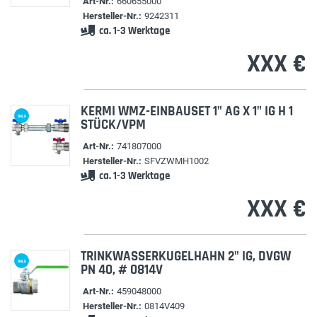
Art-Nr.:
660655000
Hersteller-Nr.:
9242311
ca. 1-3 Werktage
XXX €
KERMI WMZ-EINBAUSET 1" AG X 1" IG H 1
SALE
STÜCK/VPM
Art-Nr.:
741807000
Hersteller-Nr.:
SFVZWMH1002
ca. 1-3 Werktage
XXX €
TRINKWASSERKUGELHAHN 2" IG, DVGW
SALE
PN 40, # 0814V
Art-Nr.:
459048000
Hersteller-Nr.:
0814V409