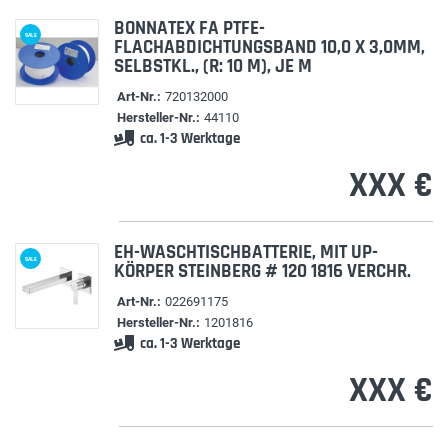
BONNATEX FA PTFE-
SALE
FLACHABDICHTUNGSBAND 10,0 X 3,0MM,
SELBSTKL., (R: 10 M), JE M
Art-Nr.:
720132000
Hersteller-Nr.:
44110
ca. 1-3 Werktage
XXX €
EH-WASCHTISCHBATTERIE, MIT UP-
SALE
KÖRPER STEINBERG # 120 1816 VERCHR.
Art-Nr.:
022691175
Hersteller-Nr.:
1201816
ca. 1-3 Werktage
XXX €