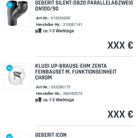
GEBERIT SILENT-DB20 PARALLELABZWEIG
SALE
DN100/90
Art-Nr.:
615056000
Hersteller-Nr.:
310081141
ca. 1-3 Werktage
XXX €
KLUDI UP-BRAUSE-EHM ZENTA
SALE
FEINBAUSET M. FUNKTIONSEINHEIT
CHROM
Art-Nr.:
033280175
Hersteller-Nr.:
386550575
ca. 1-3 Werktage
XXX €
GEBERIT ICON
SALE