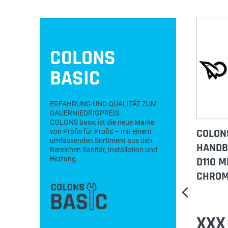
COLONS
BASIC
ERFAHRUNG UND QUALITÄT ZUM
DAUERNIEDRIGPREIS.
COLONS basic ist die neue Marke
IC
COLONSBASIC
COLON
von Profis für Profis – mit einem
umfassenden Sortiment aus den
NITUR TW
BADEWANNEN-PAKET,
HANDB
Bereichen Sanitär, Installation und
Heizung.
HAUBE,
STAHL MIT
D110 
T
WANNENFUSS, 180 X 8
CHRO
0 CM, MULTIPLEX T
RIO
XXX €
XXX