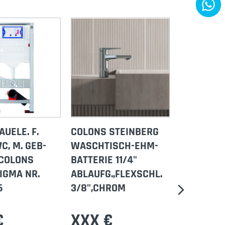
AUELE. F.
COLONS STEINBERG
CB
, M. GEB-
WASCHTISCH-EHM-
SC
 COLONS
BATTERIE 11/4"
TA
SIGMA NR.
ABLAUFG.,FLEXSCHL.
DR
6
3/8",CHROM
11/
€
XXX €
X