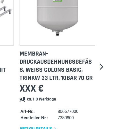
MEMBRAN-
COL
DRUCKAUSDEHNUNGSGEFÄSS
3-J
IT
, WEISS COLONS BASIC, TR
CH
INKW 33 LTR. 10BAR 70 GR
XXX €
XX
ca. 1-3 Werktage
c
Art-Nr.:
806677000
Art-N
Hersteller-Nr.:
7380800
Herst
ARTIKELDETAILS
ARTI