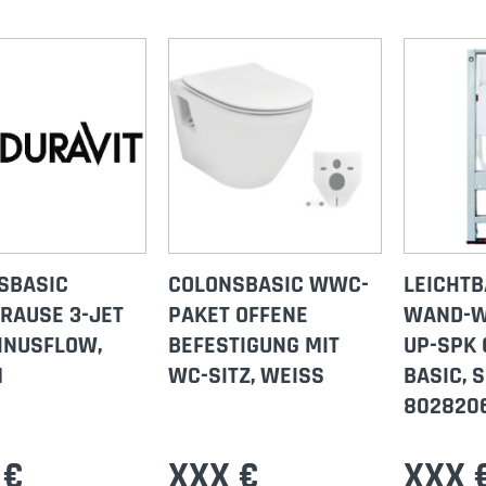
SBASIC
COLONSBASIC WWC-
LEICHTB
RAUSE 3-JET
PAKET OFFENE
WAND-WC
MINUSFLOW,
BEFESTIGUNG MIT
UP-SPK
M
WC-SITZ, WEISS
BASIC, 
802820
 €
XXX €
XXX 