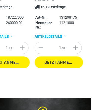
Werktage
ca. 1-3 Werktage
187227000
Art-Nr.:
131298175
Art-
260000.01
Hersteller-
112 1000
Hers
Nr.:
Nr.:
TAILS
ARTIKELDETAILS
ART
ST
ST
JETZT ANMELDEN
JETZT ANMELDEN