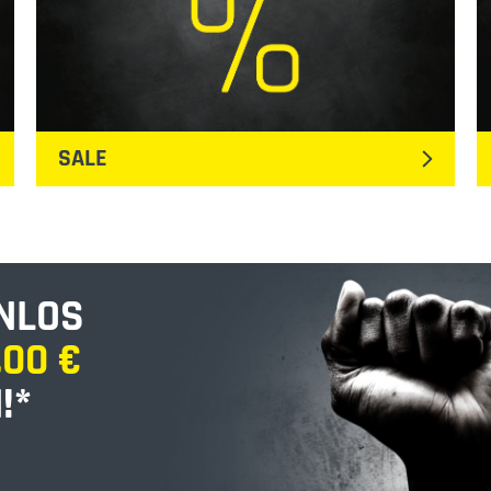
SALE
NLOS
,00 €
!*