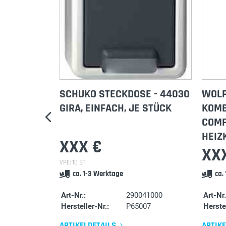
N
SCHUKO STECKDOSE - 44030
WOLF
ACH
GIRA, EINFACH, JE STÜCK
KOMB
COMF
HEIZ
XXX €
XX
VPE: 10 ST
ca. 1-3 Werktage
ca.
Art-Nr.:
290041000
Art-Nr.
Hersteller-Nr.:
P65007
Herstel
ARTIKELDETAILS
ARTIK