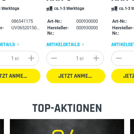
-3 Werktage
ca. 1-3 Werktage
ca. 1-3 
086541175
Art-Nr.:
000930000
Art-Nr.:
r-
UV0652015010
Hersteller-
000930000
Hersteller-
Nr.:
Nr.:
DETAILS
ARTIKELDETAILS
ARTIKELDE
ST
ST
JETZT ANMELDEN
JETZT ANMELDEN
TOP-AKTIONEN