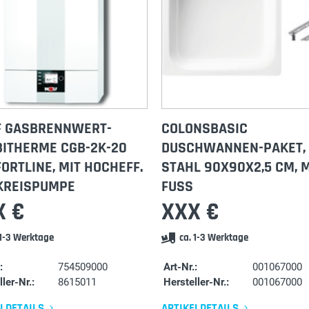
 GASBRENNWERT-
COLONSBASIC
ITHERME CGB-2K-20
DUSCHWANNEN-PAKET,
ORTLINE, MIT HOCHEFF.
STAHL 90X90X2,5 CM, M
KREISPUMPE
FUSS
X €
XXX €
 1-3 Werktage
ca. 1-3 Werktage
:
754509000
Art-Nr.:
001067000
ler-Nr.:
8615011
Hersteller-Nr.:
001067000
ELDETAILS
ARTIKELDETAILS