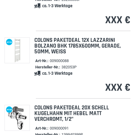
ca. 1-3 Werktage
XXX €
COLONS PAKETDEAL 12X LAZZARINI
AKTION
BOLZANO BHK 1785X600MM, GERADE,
50MM, WEISS
Art-Nr.:
009000088
Hersteller-Nr.:
382053P
ca. 1-3 Werktage
XXX €
COLONS PAKETDEAL 20X SCHELL
AKTION
KUGELHAHN MIT HEBEL MATT
VERCHROMT, 1/2"
Art-Nr.:
009000091
Hersteller-Nr.:
139940399P