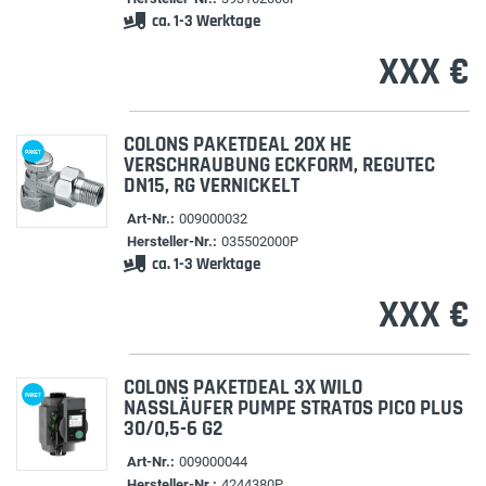
ca. 1-3 Werktage
XXX €
COLONS PAKETDEAL 20X HE
PAKET
VERSCHRAUBUNG ECKFORM, REGUTEC
DN15, RG VERNICKELT
Art-Nr.:
009000032
Hersteller-Nr.:
035502000P
ca. 1-3 Werktage
XXX €
COLONS PAKETDEAL 3X WILO
PAKET
NASSLÄUFER PUMPE STRATOS PICO PLUS
30/0,5-6 G2
Art-Nr.:
009000044
Hersteller-Nr.:
4244380P