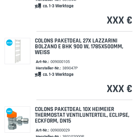
ca. 1-3 Werktage
XXX €
COLONS PAKETDEAL 27X LAZZARINI
AKTION
BOLZANO E BHK 900 W, 1785X500MM,
WEISS
Art-Nr.:
009000105
Hersteller-Nr.:
389047P
ca. 1-3 Werktage
XXX €
COLONS PAKETDEAL 10X HEIMEIER
PAKET
THERMOSTAT VENTILUNTERTEIL, ECLIPSE,
ECKFORM, DN15
Art-Nr.:
009000029
Hersteller-Nr.:
393102000P