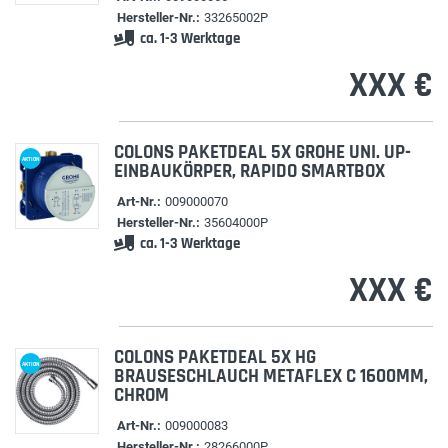
Hersteller-Nr.:
33265002P
ca. 1-3 Werktage
XXX €
COLONS PAKETDEAL 5X GROHE UNI. UP-
AKTION
EINBAUKÖRPER, RAPIDO SMARTBOX
Art-Nr.:
009000070
Hersteller-Nr.:
35604000P
ca. 1-3 Werktage
XXX €
COLONS PAKETDEAL 5X HG
AKTION
BRAUSESCHLAUCH METAFLEX C 1600MM,
CHROM
Art-Nr.:
009000083
Hersteller-Nr.:
28266000P